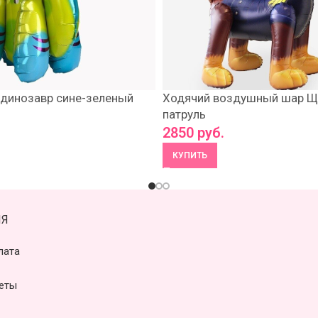
 динозавр сине-зеленый
Ходячий воздушный шар Щ
патруль
2850
руб.
КУПИТЬ
Я
лата
еты