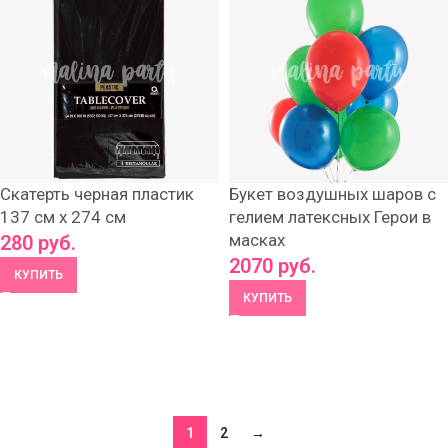
Скатерть черная пластик
Букет воздушных шаров с
137 см х 274 см
гелием латексных Герои в
масках
280
руб.
2070
руб.
КУПИТЬ
КУПИТЬ
1
2
→