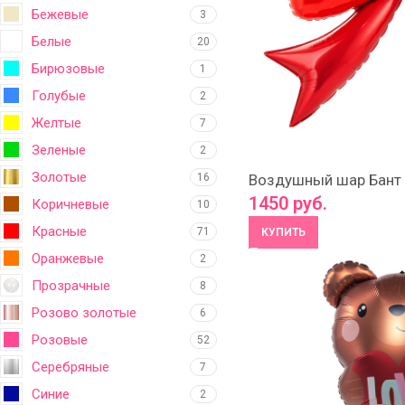
Бежевые
3
Белые
20
Бирюзовые
1
Голубые
2
Желтые
7
Зеленые
2
Золотые
16
Воздушный шар Бант
1450
руб.
Коричневые
10
Красные
71
КУПИТЬ
Оранжевые
2
Прозрачные
8
Розово золотые
6
Розовые
52
Серебряные
7
Синие
2