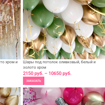
то хром и
Шары под потолок оливковый, белый и
золото хром
2150
руб.
–
10650
руб.
ЗАКАЗАТЬ