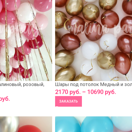
линовый, розовый,
Шары под потолок Медный и зо
2170
руб.
–
10690
руб.
руб.
ЗАКАЗАТЬ