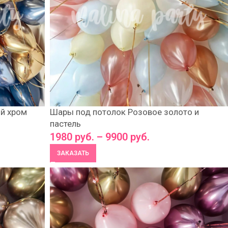
ий хром
Шары под потолок Розовое золото и
пастель
1980
руб.
–
9900
руб.
ЗАКАЗАТЬ