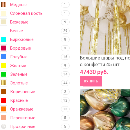
Медные
1
Слоновая кость
1
Бежевые
9
Белые
29
Бирюзовые
8
Бордовые
3
Голубые
16
Большие шары под по
с конфетти 45 шт
Желтые
9
47430
руб.
Зеленые
14
КУПИТЬ
Золотые
44
Коричневые
2
Красные
12
Оранжевые
13
Персиковые
5
Прозрачные
5