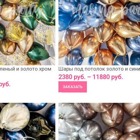
леный и золото хром
Шары под потолок золото и син
2380
руб.
–
11880
руб.
руб.
ЗАКАЗАТЬ