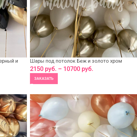
ерный и
Шары под потолок Беж и золото хром
2150
руб.
–
10700
руб.
ЗАКАЗАТЬ