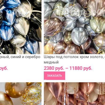
ный, синий и серебро
Шары под потолок хром золото, 
медный
руб.
2380
руб.
–
11880
руб.
ЗАКАЗАТЬ