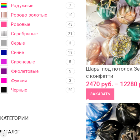
Радужные
7
Розово золотые
10
Розовые
43
Серебряные
21
Серые
3
Синие
19
Сиреневые
5
Шары под потолок Зе
Фиолетовые
5
с конфетти
Фуксия
3
2470
руб.
–
12280
Черные
20
ЗАКАЗАТЬ
КАТЕГОРИИ
КАТАЛОГ