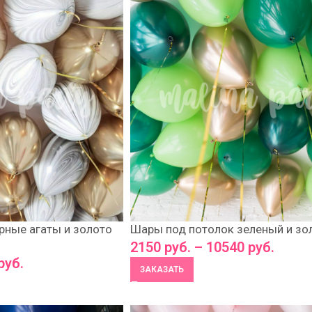
Шары под потолок зеленый и зо
рные агаты и золото
2150
руб.
–
10540
руб.
руб.
ЗАКАЗАТЬ