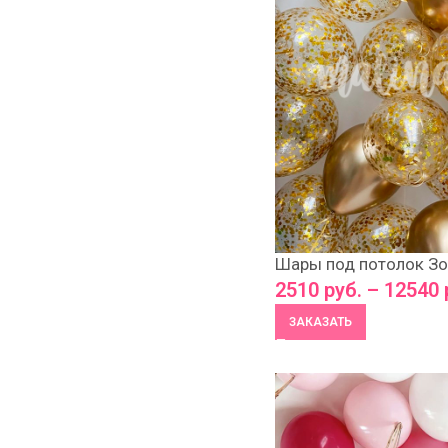
Шары под потолок Зо
2510
руб.
–
12540
ЗАКАЗАТЬ