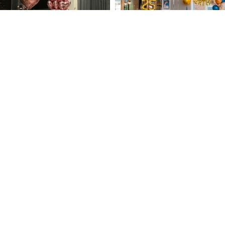
Готовое решение из
Готовое оформление
воздушных шаров Сердца
медный и синий на 25 лет
розовое золото черный
18840
руб.
19500
руб.
ЗАКАЗАТЬ
КУПИТЬ