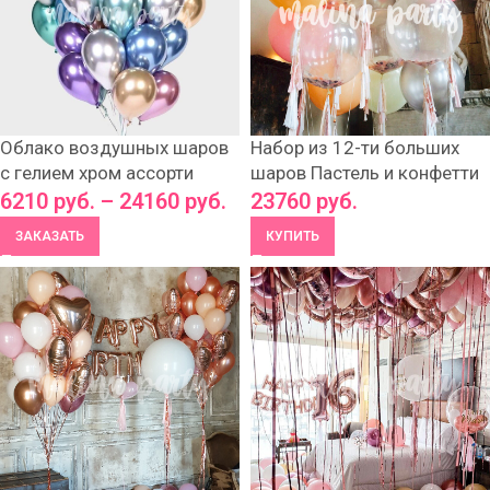
Облако воздушных шаров
Набор из 12-ти больших
с гелием хром ассорти
шаров Пастель и конфетти
6210
руб.
–
24160
руб.
23760
руб.
ЗАКАЗАТЬ
КУПИТЬ