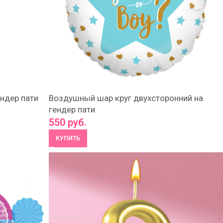
ндер пати
Воздушный шар круг двухсторонний на
гендер пати
550
руб.
КУПИТЬ