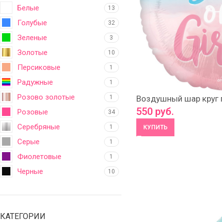
Белые
13
Голубые
32
Зеленые
3
Золотые
10
Персиковые
1
Радужные
1
Розово золотые
1
Воздушный шар круг 
550
руб.
Розовые
34
Серебряные
1
КУПИТЬ
Серые
1
Фиолетовые
1
Черные
10
КАТЕГОРИИ