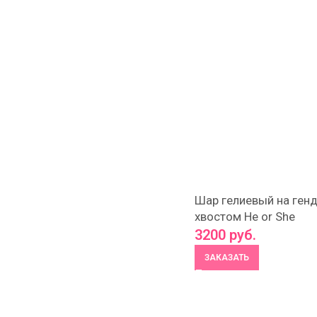
Шар гелиевый на генд
хвостом He or She
3200
руб.
ЗАКАЗАТЬ