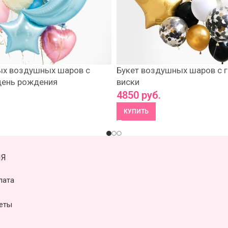
ых воздушных шаров с
Букет воздушных шаров с г
день рождения
виски
4850
руб.
КУПИТЬ
Я
лата
еты