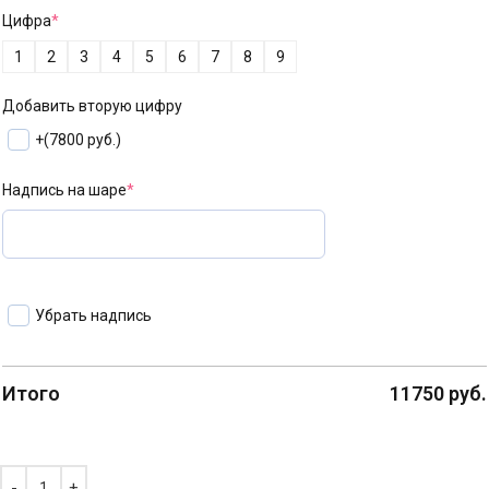
Цифра
*
1
2
3
4
5
6
7
8
9
Добавить вторую цифру
+
(7800 руб.)
Надпись на шаре
*
Убрать надпись
Итого
11750
руб.