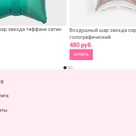
ар звезда тиффани сатин
Воздушный шар звезда се
голографический
480
руб.
КУПИТЬ
Я
лата
еты