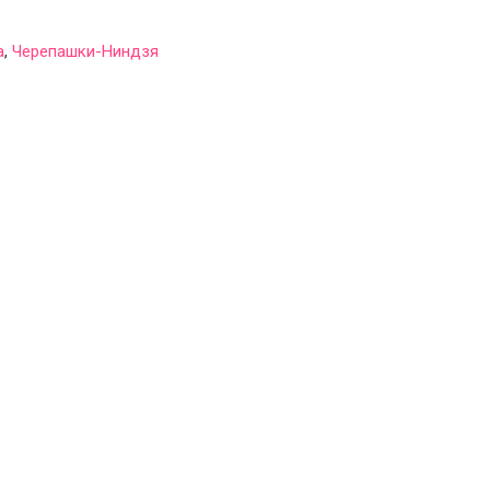
а
,
Черепашки-Ниндзя