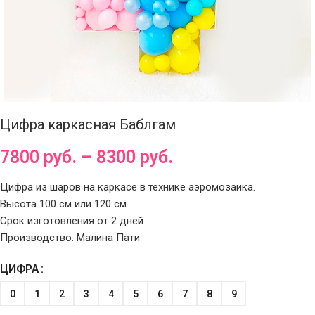
Цифра каркасная Баблгам
7800
руб.
–
8300
руб.
Цифра из шаров на каркасе в технике аэромозаика.
Высота 100 см или 120 см.
Срок изготовления от 2 дней.
Производство: Малина Пати
ЦИФРА
0
1
2
3
4
5
6
7
8
9