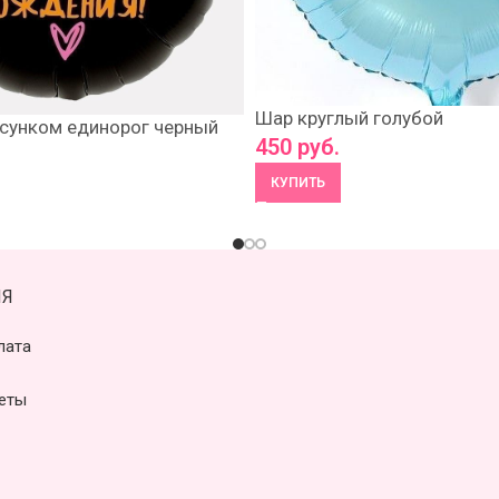
Шар круглый голубой
исунком единорог черный
450
руб.
КУПИТЬ
Я
лата
еты