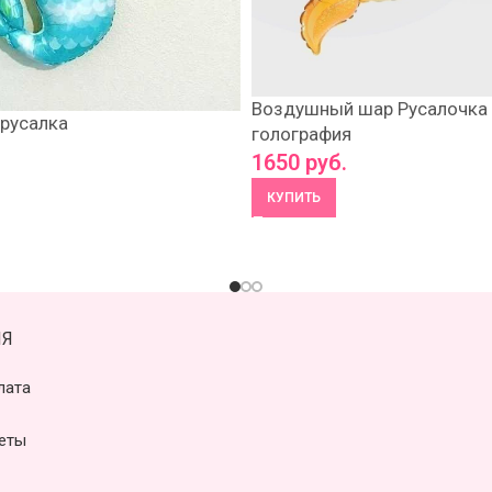
Воздушный шар Русалочка
русалка
голография
1650
руб.
КУПИТЬ
Я
лата
еты