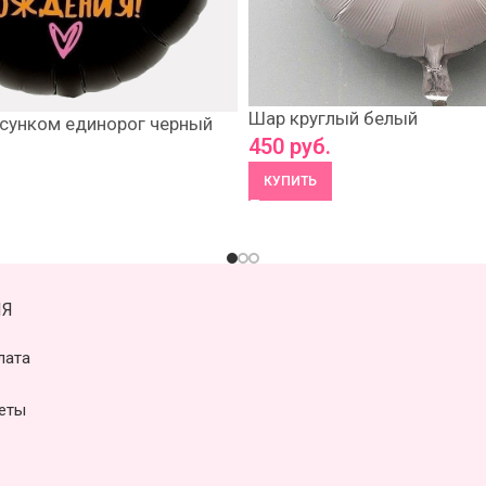
Шар круглый белый
исунком единорог черный
450
руб.
КУПИТЬ
Я
лата
еты