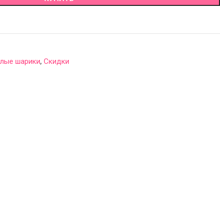
глые шарики
,
Скидки