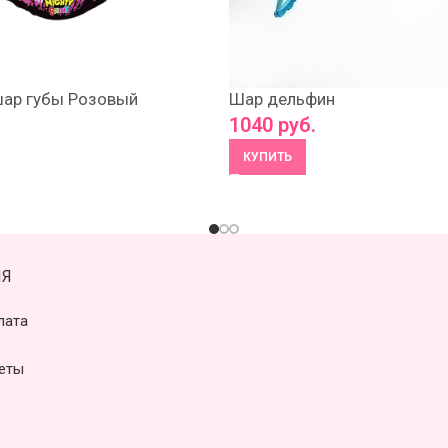
ар губы Розовый
Шар дельфин
1040
руб.
КУПИТЬ
Я
лата
еты