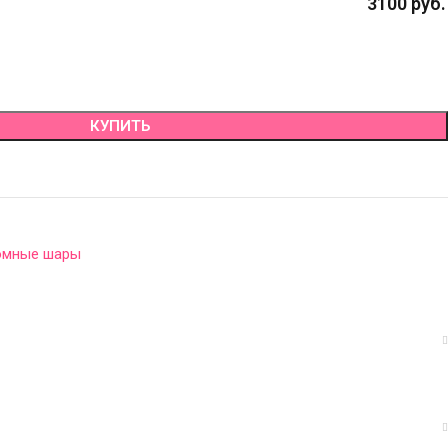
3100
руб.
КУПИТЬ
омные шары