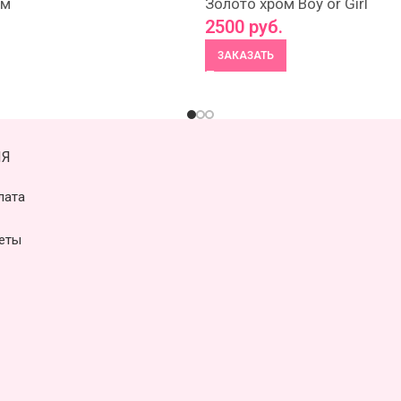
см
Золото хром Boy or Girl
2500
руб.
ЗАКАЗАТЬ
Я
лата
еты