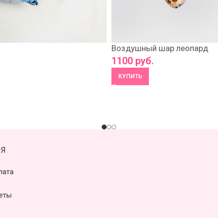
Воздушный шар леопард
1100
руб.
КУПИТЬ
Я
лата
еты