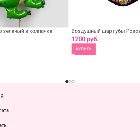
 зеленый в колпачке
Воздушный шар губы Розо
1200
руб.
КУПИТЬ
Я
лата
еты