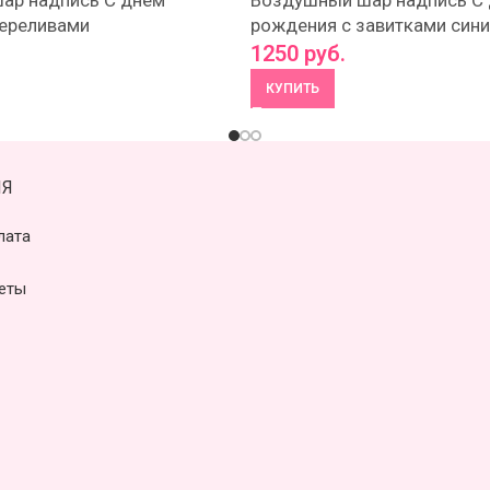
ар надпись С днем
Воздушный шар надпись С
переливами
рождения с завитками син
1250
руб.
КУПИТЬ
Я
лата
еты