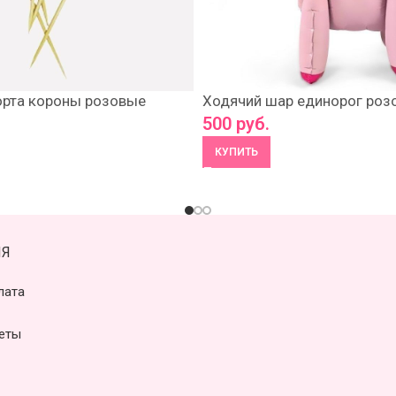
орта короны розовые
Ходячий шар единорог роз
500
руб.
КУПИТЬ
Я
лата
еты