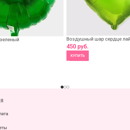
Воздушный шар сердце ла
 зеленый
450
руб.
КУПИТЬ
Я
лата
еты