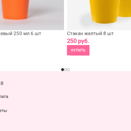
евый 250 мл 6 шт
Стакан желтый 8 шт
250
руб.
КУПИТЬ
Я
лата
еты