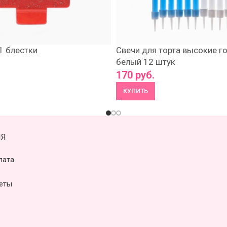
1 блестки
Свечи для торта высокие г
белый 12 штук
170
руб.
КУПИТЬ
Я
лата
еты