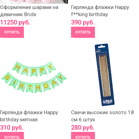
Оформление шарами на
Гирлянда флажки Happy
девичник Bride
f**king birthday
11250
руб.
390
руб.
КУПИТЬ
КУПИТЬ
Гирлянда флажки Happy
Свечи высокие золото 18
birthday мятная
см 6 штук
310
руб.
280
руб.
КУПИТЬ
КУПИТЬ