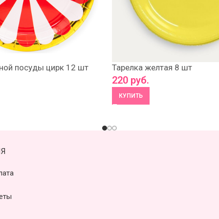
ной посуды цирк 12 шт
Тарелка желтая 8 шт
220
руб.
КУПИТЬ
Я
лата
еты