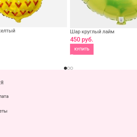
желтый
Шар круглый лайм
450
руб.
КУПИТЬ
Я
лата
еты