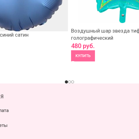
Воздушный шар звезда ти
синий сатин
голографический
480
руб.
КУПИТЬ
Я
лата
еты