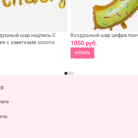
здушный шар надпись С
Воздушный шар цифра понч
я с завитками золото
1050
руб.
КУПИТЬ
Я
лата
еты