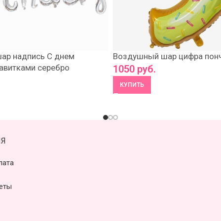
ар надпись С днем
Воздушный шар цифра понч
авитками серебро
1050
руб.
КУПИТЬ
Я
лата
еты