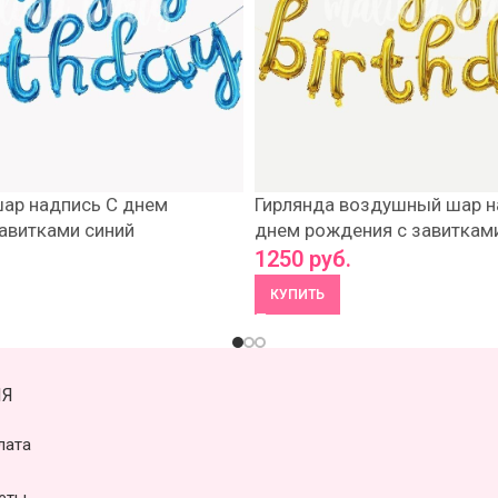
ар надпись С днем
Гирлянда воздушный шар н
авитками синий
днем рождения с завиткам
1250
руб.
КУПИТЬ
Я
лата